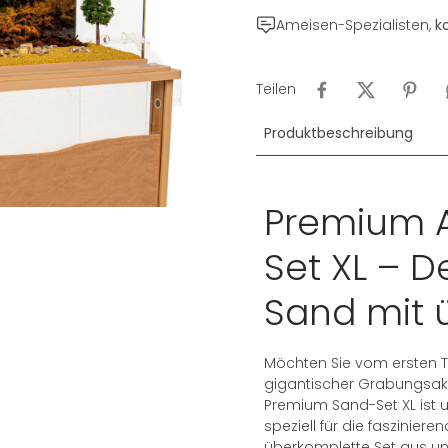
Ameisen-Spezialisten,
k
Teilen
Produktbeschreibung
Premium 
Set XL – D
Sand mit 
Möchten Sie vom ersten T
gigantischer Grabungsakt
Premium Sand-Set XL ist 
speziell für die fasziniere
überkomplette Set aus un