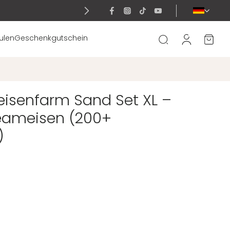
ulen
Geschenkgutschein
senfarm Sand Set XL –
teameisen (200+
)