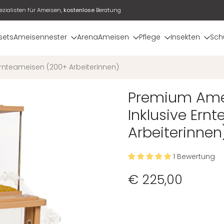
ezialisten für Ameisen,
kostenlose
Beratung
sets
Ameisennester
Arena
Ameisen
Pflege
Insekten
Sch
rnteameisen (200+ Arbeiterinnen)
Premium Amei
Inklusive Ern
Arbeiterinnen
1 Bewertung
€ 225,00