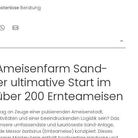
ostenlose
Beratung
Ameisenfarm Sand-
er ultimative Start im
über 200 Ernteameisen
ag an Zeuge einer pulsierenden Ameisenstadt,
ivitäten und einer beeindruckenden Logistik sein? Das
unsere umfassendste und luxuriöseste Sand-Anlage,
nde
Messor barbarus
(Ernteameise) konzipiert. Dieses
serer Master-Serie enthält hochwertige Hardware und