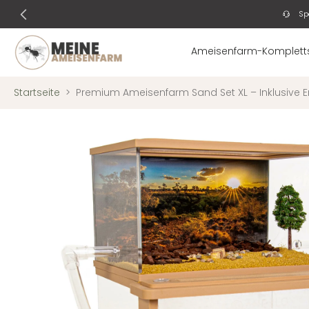
Sp
Zum
Inhalt
springen
Ameisenfarm-Komplett
Startseite
>
Premium Ameisenfarm Sand Set XL – Inklusive E
Springe
zu
den
Produktinformationen