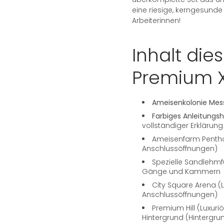
eine riesige, kerngesunde
Arbeiterinnen!
Inhalt di
Premium X
Ameisenkolonie Mess
Farbiges Anleitungsh
vollständiger Erklärung 
Ameisenfarm Pentho
Anschlussöffnungen)
Spezielle Sandlehmfü
Gänge und Kammern
City Square Arena (
Anschlussöffnungen)
Premium Hill (Luxuri
Hintergrund (Hintergru