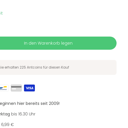
it
In den Warenkorb legen
Sie erhalten
225 Antcoins
für diesen Kauf
eginnen hier bereits seit 2009
!
rktag
bis 16.30 Uhr
6,99 €