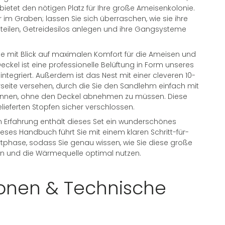
ietet den nötigen Platz für Ihre große Ameisenkolonie.
 im Graben; lassen Sie sich überraschen, wie sie ihre
eilen, Getreidesilos anlegen und ihre Gangsysteme
 mit Blick auf maximalen Komfort für die Ameisen und
Deckel ist eine professionelle Belüftung in Form unseres
integriert. Außerdem ist das Nest mit einer cleveren 10-
ite versehen, durch die Sie den Sandlehm einfach mit
können, ohne den Deckel abnehmen zu müssen. Diese
lieferten Stopfen sicher verschlossen.
n Erfahrung enthält dieses Set ein wunderschönes
ieses Handbuch führt Sie mit einem klaren Schritt-für-
artphase, sodass Sie genau wissen, wie Sie diese große
n und die Wärmequelle optimal nutzen.
ionen & Technische